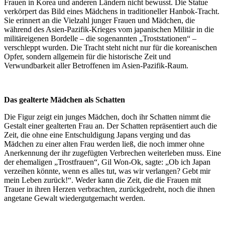
Frauen in Korea und anderen Ländern nicht bewusst. Die Statue
verkörpert das Bild eines Mädchens in traditioneller Hanbok-Tracht.
Sie erinnert an die Vielzahl junger Frauen und Mädchen, die
während des Asien-Pazifik-Krieges vom japanischen Militär in die
militäreigenen Bordelle – die sogenannten „Troststationen“ –
verschleppt wurden. Die Tracht steht nicht nur für die koreanischen
Opfer, sondern allgemein für die historische Zeit und
Verwundbarkeit aller Betroffenen im Asien-Pazifik-Raum.
Das gealterte Mädchen als Schatten
Die Figur zeigt ein junges Mädchen, doch ihr Schatten nimmt die
Gestalt einer gealterten Frau an. Der Schatten repräsentiert auch die
Zeit, die ohne eine Entschuldigung Japans verging und das
Mädchen zu einer alten Frau werden ließ, die noch immer ohne
Anerkennung der ihr zugefügten Verbrechen weiterleben muss. Eine
der ehemaligen „Trostfrauen“, Gil Won-Ok, sagte: „Ob ich Japan
verzeihen könnte, wenn es alles tut, was wir verlangen? Gebt mir
mein Leben zurück!“. Weder kann die Zeit, die die Frauen mit
Trauer in ihren Herzen verbrachten, zurückgedreht, noch die ihnen
angetane Gewalt wiedergutgemacht werden.